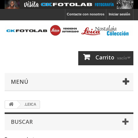
Contacte con nosotros
Iniciar sesión
Carrito
vacío
MENÚ
.LEICA
BUSCAR