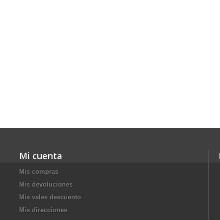
Mi cuenta
Mis compras
Mis devoluciones
Mis vales descuento
Mis direcciones