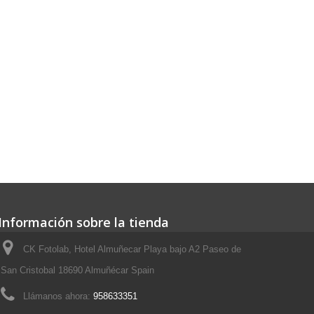
Información sobre la tienda
CK Fotolab, Hotel Almuñecar Playa bajo A2 Paseo de
San Cristobal 18690 Almuñécar Spain
Llámanos ahora:
958633351