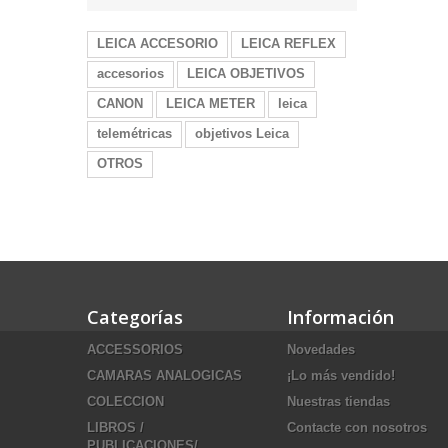
LEICA ACCESORIO
LEICA REFLEX
accesorios
LEICA OBJETIVOS
CANON
LEICA METER
leica
telemétricas
objetivos Leica
OTROS
Categorías
Información
ACCESSORIOS
Novedades
CAMARAS ANALOGICAS
¡Lo más vendido!
COLECCION
Nuestras tiendas
LIBROS /
Contacte con nosotros
PUBLICACIONES/